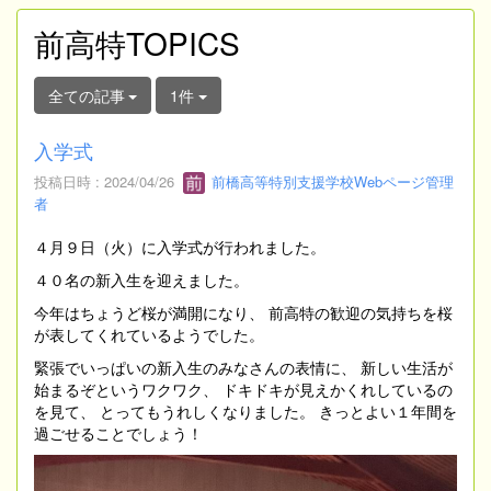
前高特TOPICS
全ての記事
1件
入学式
投稿日時 : 2024/04/26
前橋高等特別支援学校Webページ管理
者
４月９日（火）に入学式が行われました。
４０名の新入生を迎えました。
今年はちょうど桜が満開になり、 前高特の歓迎の気持ちを桜
が表してくれているようでした。
緊張でいっぱいの新入生のみなさんの表情に、 新しい生活が
始まるぞというワクワク、 ドキドキが見えかくれしているの
を見て、 とってもうれしくなりました。 きっとよい１年間を
過ごせることでしょう！