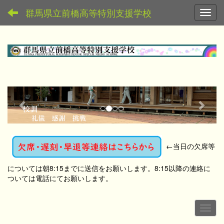
群馬県立前橋高等特別支援学校
Toggl
p
n
r
e
e
x
v
t
←
当日の欠席等
i
o
については朝8:15までに送信をお願いします。8:15以降の連絡に
u
ついては電話にてお願いします。
s