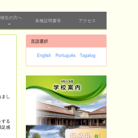
受検生の方へ
各種証明書等
アクセス
言語選択
English
Português
Tagalog
れまし
をする
満足感