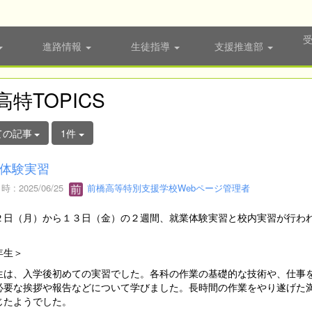
進路情報
生徒指導
支援推進部
高特TOPICS
ての記事
1件
体験実習
 : 2025/06/25
前橋高等特別支援学校Webページ管理者
２日（月）から１３日（金）の２週間、就業体験実習と校内実習が行わ
年生＞
生は、入学後初めての実習でした。各科の作業の基礎的な技術や、仕事
必要な挨拶や報告などについて学びました。長時間の作業をやり遂げた
じたようでした。