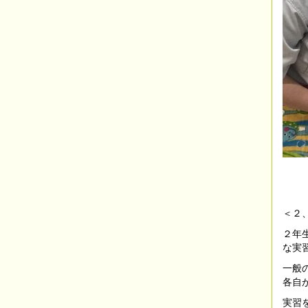
＜２
２年
な実
一般
各自
実習