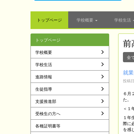
トップページ
学校概要
学校生活
トップページ
前
学校概要
全
学校生活
就業
進路情報
投稿日時
生徒指導
６月
た。
支援推進部
＜１
受検生の方へ
１年
際に
各種証明書等
を感