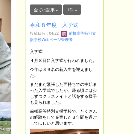
全ての記事
1件
令和８年度 入学式
投稿日時 : 04/22
前橋高等特別支
援学校Webページ管理者
入学式
４月８日に入学式が行われました。
今年は３９名の新入生を迎えまし
た。
まだまだ緊張した面持ちでの中始ま
った入学式でしたが、帰る頃には少
しずつクラスメイトと話をする様子
も見られました。
前橋高等特別支援学校で、たくさん
の経験をして充実した３年間を過ご
してほしいと思います。