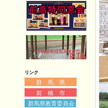
リンク
群 馬 県
前 橋 市
群馬県教育委員会