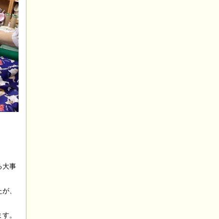
る大事
たが、
ます。