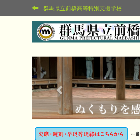
群馬県立前橋高等特別支援学校
p
r
e
v
i
o
u
s
←
当