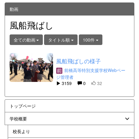
動画
風船飛ばし
全ての動画
タイトル順
100件
風船飛ばしの様子
前橋高等特別支援学校Webペー
ジ管理者
3159
0
32
トップページ
学校概要
校長より