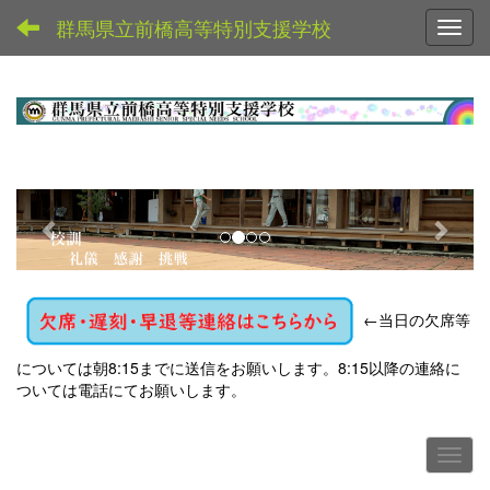
群馬県立前橋高等特別支援学校
Toggl
p
n
r
e
e
x
v
t
←
当日の欠席等
i
o
については朝8:15までに送信をお願いします。8:15以降の連絡に
u
ついては電話にてお願いします。
s