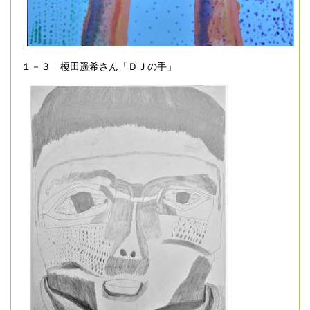
１－３ 榎田遥希さん「ＤＪの手」