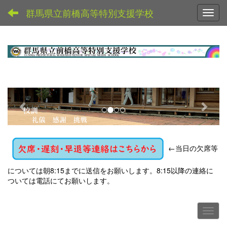
群馬県立前橋高等特別支援学校
Toggl
p
n
r
e
e
x
v
t
←
当日の欠席等
i
o
については朝8:15までに送信をお願いします。8:15以降の連絡に
u
ついては電話にてお願いします。
s