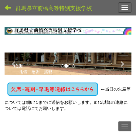
群馬県立前橋高等特別支援学校
Toggl
p
n
r
e
e
x
v
t
←
当日の欠席等
i
o
については朝8:15までに送信をお願いします。8:15以降の連絡に
u
ついては電話にてお願いします。
s