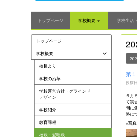
トップページ
学校概要
学校生活
トップページ
2
学校概要
20
校長より
第１
学校の沿革
投稿日時
学校運営方針・グラインド
６月
デザイン
て実
間に
学校紹介
路に
教育課程
※写
校歌・愛唱歌