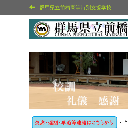
群馬県立前橋高等特別支援学校
p
r
e
v
i
o
u
s
←
当