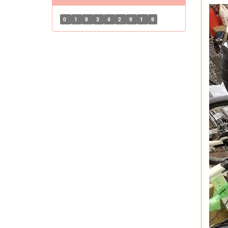
0
1
8
3
4
2
9
1
9