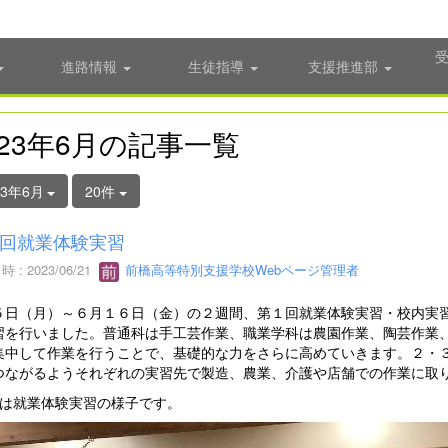
進路情報
生徒指導
支援推進部
023年6月の記事一覧
23年6月
20件
回就業体験実習
 : 2023/06/21
前橋高等特別支援学校Webページ管理者
５日（月）～６月１６日（金）の２週間、第１回就業体験実習・校内実
習を行いました。普通科は手工芸作業、職業学科は農園作業、陶芸作業
集中して作業を行うことで、基礎的な力をさらに高めていきます。２・
つながるようそれぞれの実習先で製造、農業、介護や店舗での作業に取
真は就業体験実習の様子です。