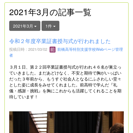
2021年3月の記事一覧
2021年3月
1件
令和２年度卒業証書授与式が行われました
投稿日時 : 2021/03/02
前橋高等特別支援学校Webページ管理
者
３月１日、第２２回卒業証書授与式が行われ４６名が巣立っ
ていきました。まだあどけなく、不安と期待で胸がいっぱい
だった３年前から、もうすぐ社会人となるにふさわしい堂々
とした姿に成長をみせてくれました。前高特で学んだ『礼
儀・感謝・挑戦』を胸にこれからも活躍してくれることを期
待しています！