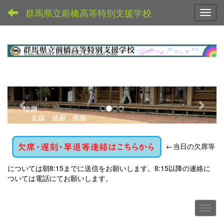
群馬県立前橋高等特別支援学校
Toggl
p
n
r
e
e
x
v
t
←
当日の欠席等
i
o
については朝8:15までに送信をお願いします。8:15以降の連絡に
u
ついては電話にてお願いします。
s