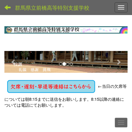
群馬県立前橋高等特別支援学校
Toggl
p
n
r
e
e
x
v
t
←
当日の欠席等
i
o
については朝8:15までに送信をお願いします。8:15以降の連絡に
u
ついては電話にてお願いします。
s