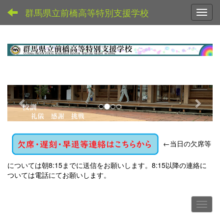
群馬県立前橋高等特別支援学校
Toggl
p
n
r
e
e
x
v
t
←
当日の欠席等
i
o
については朝8:15までに送信をお願いします。8:15以降の連絡に
u
ついては電話にてお願いします。
s