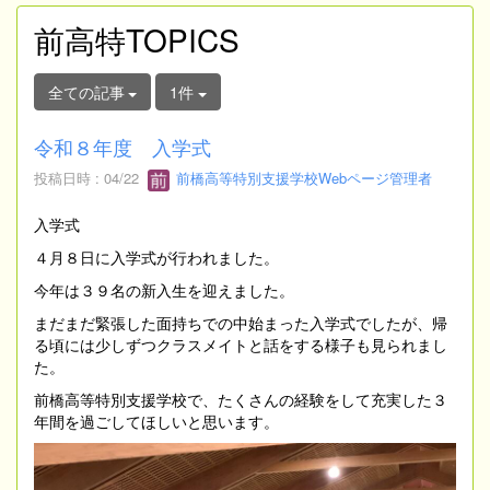
前高特TOPICS
全ての記事
1件
令和８年度 入学式
投稿日時 : 04/22
前橋高等特別支援学校Webページ管理者
入学式
４月８日に入学式が行われました。
今年は３９名の新入生を迎えました。
まだまだ緊張した面持ちでの中始まった入学式でしたが、帰
る頃には少しずつクラスメイトと話をする様子も見られまし
た。
前橋高等特別支援学校で、たくさんの経験をして充実した３
年間を過ごしてほしいと思います。