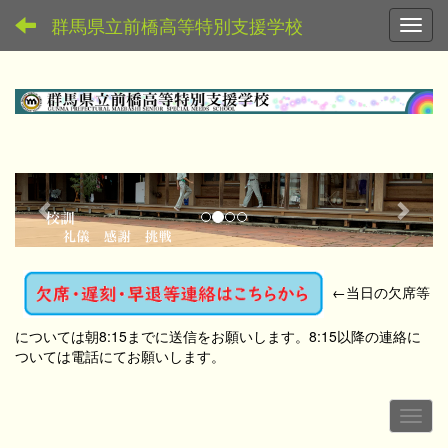
群馬県立前橋高等特別支援学校
Toggl
p
n
r
e
e
x
v
t
←
当日の欠席等
i
o
については朝8:15までに送信をお願いします。8:15以降の連絡に
u
ついては電話にてお願いします。
s