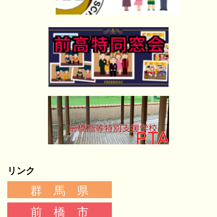
リンク
群 馬 県
前 橋 市