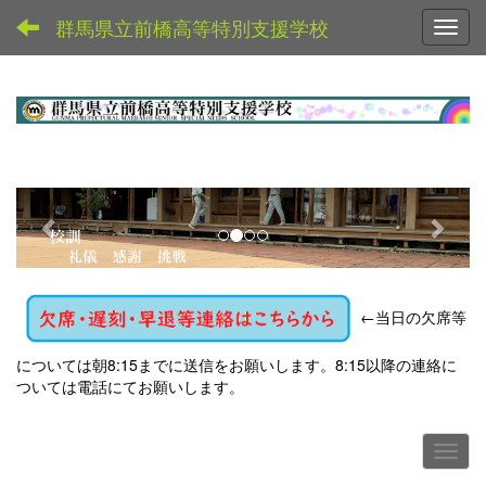
群馬県立前橋高等特別支援学校
Toggl
p
n
r
e
e
x
v
t
←
当日の欠席等
i
o
については朝8:15までに送信をお願いします。8:15以降の連絡に
u
ついては電話にてお願いします。
s