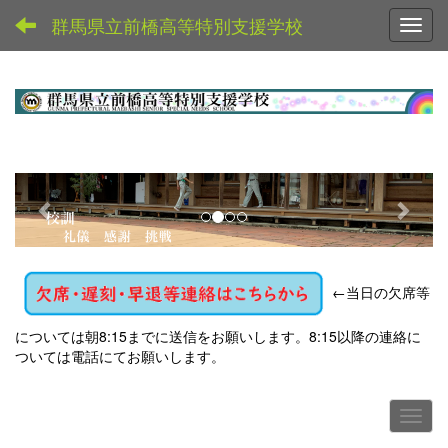
群馬県立前橋高等特別支援学校
Toggl
p
n
r
e
e
x
v
t
←
当日の欠席等
i
o
については朝8:15までに送信をお願いします。8:15以降の連絡に
u
ついては電話にてお願いします。
s