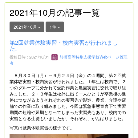
2021年10月の記事一覧
2021年10月
1件
第2回就業体験実習・校内実習が行われまし
た。
投稿日時 : 2021/10/01
前橋高等特別支援学校Webページ管理
者
８月３０日（月）～９月２４日（金）の４週間、第２回就
業体験実習・校内実習が行われました。１年生は校内で、２
つのグループに分かれて受託作業と農園実習に交代で取り組
みました。２・３年生は校外に出て一人ひとりが卒業後の進
路につながるようそれぞれの実習先で製造、農業、介護や店
舗での作業に取り組みました。今回は緊急事態宣言下で実習
期間の短縮や延期となってしまった実習先もあり、校内での
実習となる生徒もいましたが、それぞれ、がんばりました。
写真は就業体験実習の様子です。