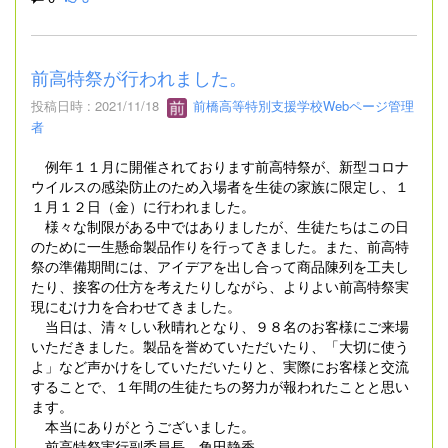
前高特祭が行われました。
投稿日時 : 2021/11/18
前橋高等特別支援学校Webページ管理
者
例年１１月に開催されております前高特祭が、新型コロナ
ウイルスの感染防止のため入場者を生徒の家族に限定し、１
１月１２日（金）に行われました。
様々な制限がある中ではありましたが、生徒たちはこの日
のために一生懸命製品作りを行ってきました。また、前高特
祭の準備期間には、アイデアを出し合って商品陳列を工夫し
たり、接客の仕方を考えたりしながら、よりよい前高特祭実
現にむけ力を合わせてきました。
当日は、清々しい秋晴れとなり、９８名のお客様にご来場
いただきました。製品を誉めていただいたり、「大切に使う
よ」など声かけをしていただいたりと、実際にお客様と交流
することで、１年間の生徒たちの努力が報われたことと思い
ます。
本当にありがとうございました。
前高特祭実行副委員長 角田静香