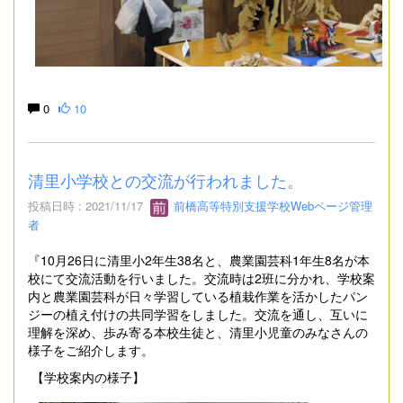
0
10
清里小学校との交流が行われました。
投稿日時 : 2021/11/17
前橋高等特別支援学校Webページ管理
者
『10月26日に清里小2年生38名と、農業園芸科1年生8名が本
校にて交流活動を行いました。交流時は2班に分かれ、学校案
内と農業園芸科が日々学習している植栽作業を活かしたパン
ジーの植え付けの共同学習をしました。交流を通し、互いに
理解を深め、歩み寄る本校生徒と、清里小児童のみなさんの
様子をご紹介します。
【学校案内の様子】