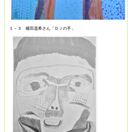
１－３ 榎田遥希さん「ＤＪの手」