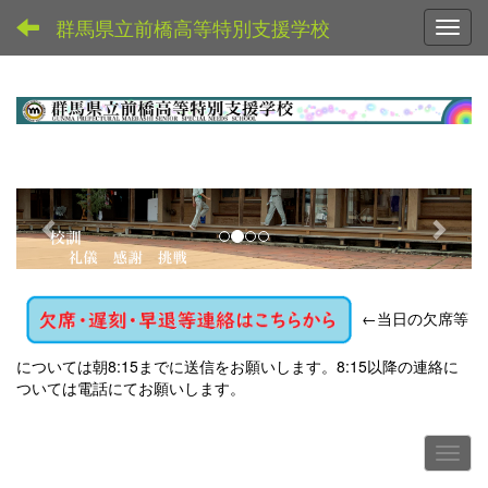
群馬県立前橋高等特別支援学校
Toggl
p
n
r
e
e
x
v
t
←
当日の欠席等
i
o
については朝8:15までに送信をお願いします。8:15以降の連絡に
u
ついては電話にてお願いします。
s