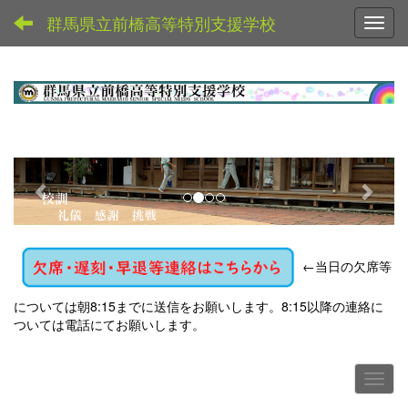
群馬県立前橋高等特別支援学校
Toggl
p
n
r
e
e
x
v
t
←
当日の欠席等
i
o
については朝8:15までに送信をお願いします。8:15以降の連絡に
u
ついては電話にてお願いします。
s