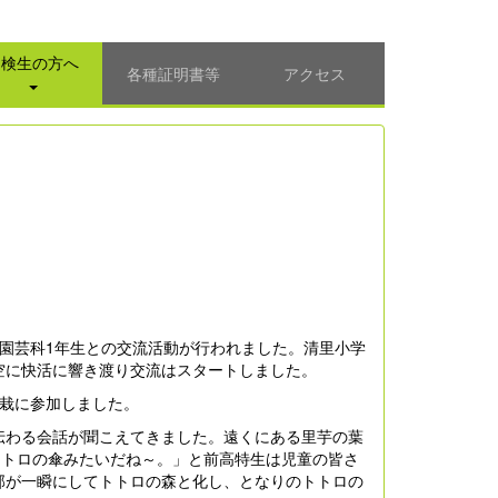
受検生の方へ
各種証明書等
アクセス
園芸科1年生との交流活動が行われました。清里小学
空に快活に響き渡り交流はスタートしました。
栽に参加しました。
わる会話が聞こえてきました。遠くにある里芋の葉
トトロの傘みたいだね～。」と前高特生は児童の皆さ
部が一瞬にしてトトロの森と化し、となりのトトロの