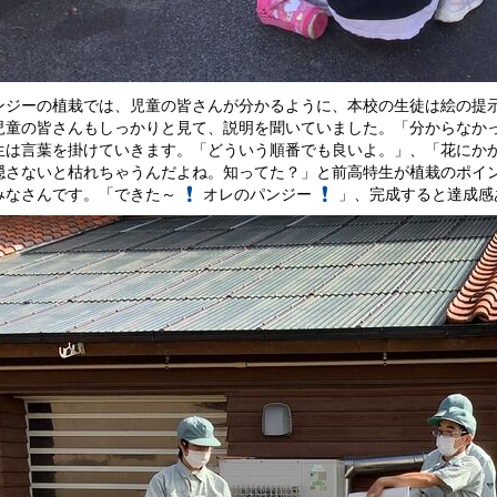
ジーの植栽では、児童の皆さんが分かるように、本校の生徒は絵の提示
児童の皆さんもしっかりと見て、説明を聞いていました。「分からなか
生は言葉を掛けていきます。「どういう順番でも良いよ。」、「花にか
隠さないと枯れちゃうんだよね。知ってた？」と前高特生が植栽のポイ
みなさんです。「できた～
オレのパンジー
」、完成すると達成感