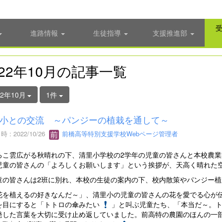
進路情報
生徒指導
支援推進部
022年10月の記事一覧
22年10月
1件
小との交流 ～パンジーの植栽を通して～
 : 2022/10/26
前橋高等特別支援学校Webページ管理者
こ雲広がる秋晴れの下、清里小学校の2学年の児童の皆さんと本校農業
児童の皆さんの「よろしくお願いします」という挨拶が、天高く晴れた
の皆さんは2班に別れ、本校の生徒の案内の下、校内散策やパンジー植
を植えるの好きなんだ～」、清里小の児童の皆さんの花を愛でる心が伝
を目にすると「トトロの傘みたい
」と叫ぶ児童たち、「本当だ～。
発した言葉を大切に受け止め返していました。前高特の農園のほんの一