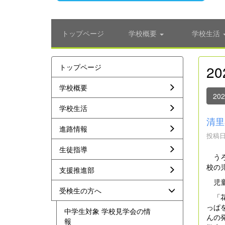
トップページ
学校概要
学校生活
トップページ
2
学校概要
20
学校生活
清里
進路情報
投稿日時
生徒指導
うろ
校の
支援推進部
児童
受検生の方へ
「花
っぱ
中学生対象 学校見学会の情
んの
報