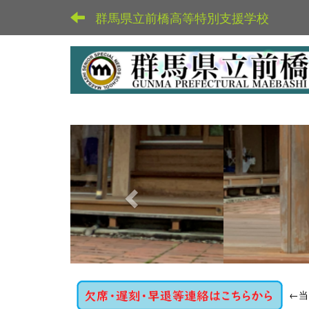
群馬県立前橋高等特別支援学校
p
r
e
v
i
o
u
s
←
当