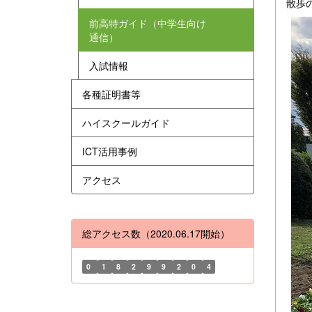
散歩
前高特ガイド（中学生向け
通信）
入試情報
各種証明書等
ハイスクールガイド
ICT活用事例
アクセス
総アクセス数（2020.06.17開始）
0
1
8
2
9
9
2
0
4