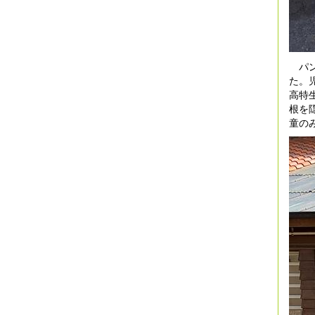
パン
た。
高特
根を
童の