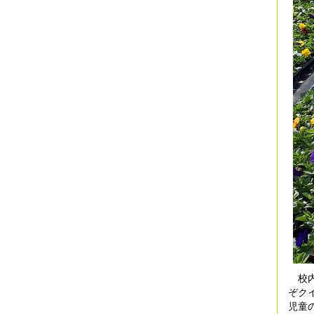
校内
ぞク
児童