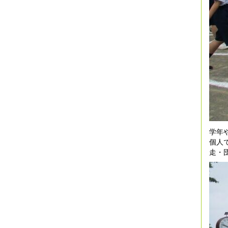
学年
個人
走・