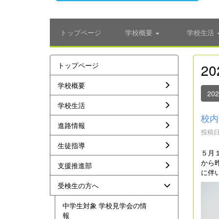
トップページ
学校概要
学校生活
トップページ
2
学校概要
20
学校生活
校内
進路情報
投稿日時
生徒指導
５月
から
支援推進部
に伴
受検生の方へ
中学生対象 学校見学会の情
報