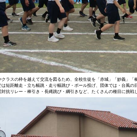
やクラスの枠を越えて交流を図るため、全校生徒を「赤城」「妙義」「
では短距離走・立ち幅跳・走り幅跳び・ボール投げ、団体では・台風の
団対抗リレー・棒引き・長縄跳び・綱引きなど、たくさんの種目に挑戦