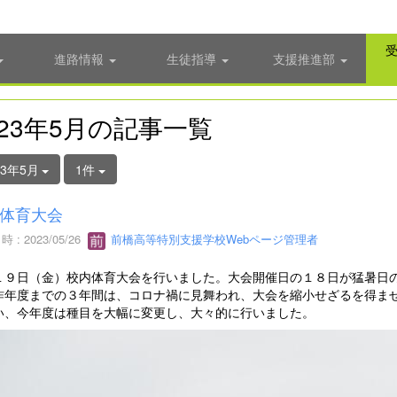
進路情報
生徒指導
支援推進部
023年5月の記事一覧
23年5月
1件
体育大会
 : 2023/05/26
前橋高等特別支援学校Webページ管理者
１９日（金）校内体育大会を行いました。大会開催日の１８日が猛暑日
昨年度までの３年間は、コロナ禍に見舞われ、大会を縮小せざるを得ま
い、今年度は種目を大幅に変更し、大々的に行いました。