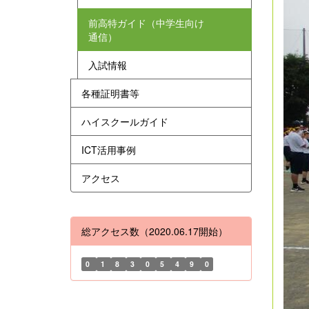
前高特ガイド（中学生向け
通信）
入試情報
各種証明書等
ハイスクールガイド
ICT活用事例
アクセス
総アクセス数（2020.06.17開始）
0
1
8
3
0
5
4
9
0