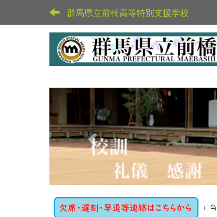
群馬県立前橋高等特別支援学校
p
r
e
v
i
o
u
s
←
当