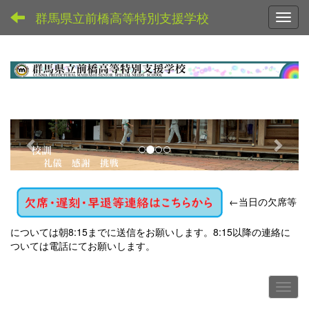
群馬県立前橋高等特別支援学校
Toggl
p
n
r
e
e
x
v
t
←
当日の欠席等
i
o
については朝8:15までに送信をお願いします。8:15以降の連絡に
u
ついては電話にてお願いします。
s