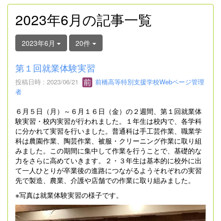
2023年6月の記事一覧
2023年6月
20件
第１回就業体験実習
投稿日時 : 2023/06/21
前橋高等特別支援学校Webページ管理
者
６月５日（月）～６月１６日（金）の２週間、第１回就業体
験実習・校内実習が行われました。１年生は校内で、各学科
に分かれて実習を行いました。普通科は手工芸作業、職業学
科は農園作業、陶芸作業、被服・クリーニング作業に取り組
みました。この期間に集中して作業を行うことで、基礎的な
力をさらに高めていきます。２・３年生は基本的に校外に出
て一人ひとりが卒業後の進路につながるようそれぞれの実習
先で製造、農業、介護や店舗での作業に取り組みました。
※写真は就業体験実習の様子です。