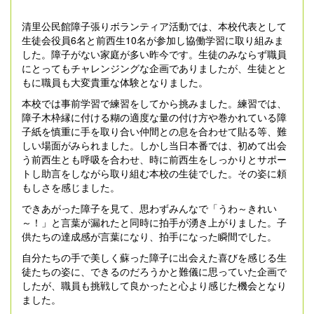
清里公民館障子張りボランティア活動では、本校代表として
生徒会役員6名と前西生10名が参加し協働学習に取り組みま
した。障子がない家庭が多い昨今です。生徒のみならず職員
にとってもチャレンジングな企画でありましたが、生徒とと
もに職員も大変貴重な体験となりました。
本校では事前学習で練習をしてから挑みました。練習では、
障子木枠縁に付ける糊の適度な量の付け方や巻かれている障
子紙を慎重に手を取り合い仲間との息を合わせて貼る等、難
しい場面がみられました。しかし当日本番では、初めて出会
う前西生とも呼吸を合わせ、時に前西生をしっかりとサポー
トし助言をしながら取り組む本校の生徒でした。その姿に頼
もしさを感じました。
できあがった障子を見て、思わずみんなで「うわ～きれい
～！」と言葉が漏れたと同時に拍手が湧き上がりました。子
供たちの達成感が言葉になり、拍手になった瞬間でした。
自分たちの手で美しく蘇った障子に出会えた喜びを感じる生
徒たちの姿に、できるのだろうかと難儀に思っていた企画で
したが、職員も挑戦して良かったと心より感じた機会となり
ました。