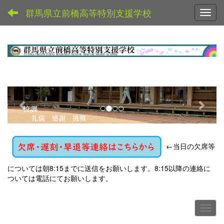
群馬県立前橋高等特別支援学校
Toggl
p
n
r
e
e
x
v
t
←
当日の欠席等
i
o
については朝8:15までに送信をお願いします。8:15以降の連絡に
u
ついては電話にてお願いします。
s