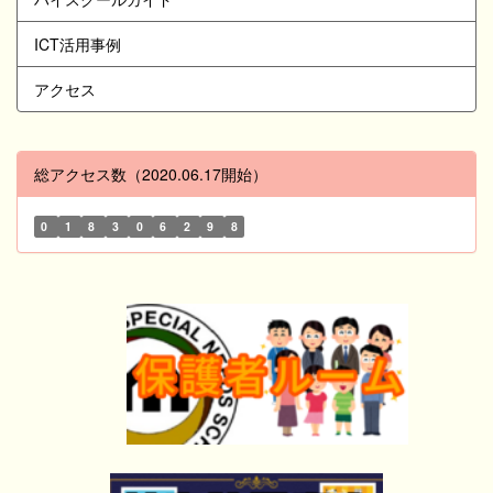
ICT活用事例
アクセス
総アクセス数（2020.06.17開始）
0
1
8
3
0
6
2
9
8