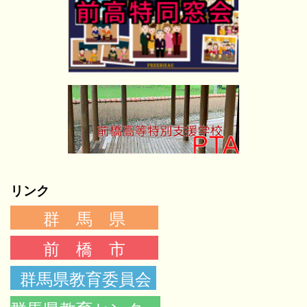
リンク
群 馬 県
前 橋 市
群馬県教育委員会