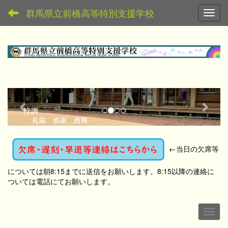
群馬県立前橋高等特別支援学校
Toggl
p
n
r
e
e
x
v
t
←
当日の欠席等
i
o
については朝8:15までに送信をお願いします。8:15以降の連絡に
u
ついては電話にてお願いします。
s