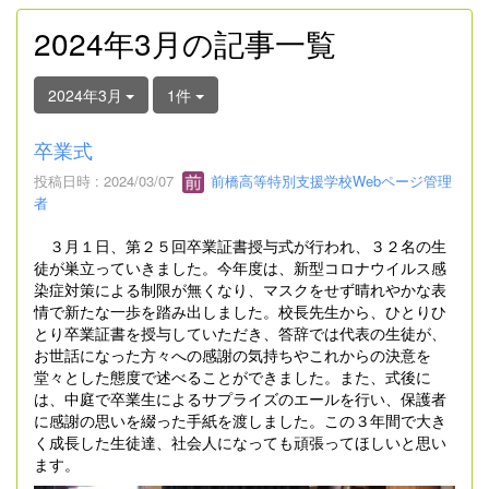
2024年3月の記事一覧
2024年3月
1件
卒業式
投稿日時 : 2024/03/07
前橋高等特別支援学校Webページ管理
者
３月１日、第２５回卒業証書授与式が行われ、３２名の生
徒が巣立っていきました。今年度は、新型コロナウイルス感
染症対策による制限が無くなり、マスクをせず晴れやかな表
情で新たな一歩を踏み出しました。校長先生から、ひとりひ
とり卒業証書を授与していただき、答辞では代表の生徒が、
お世話になった方々への感謝の気持ちやこれからの決意を
堂々とした態度で述べることができました。また、式後に
は、中庭で卒業生によるサプライズのエールを行い、保護者
に感謝の思いを綴った手紙を渡しました。この３年間で大き
く成長した生徒達、社会人になっても頑張ってほしいと思い
ます。