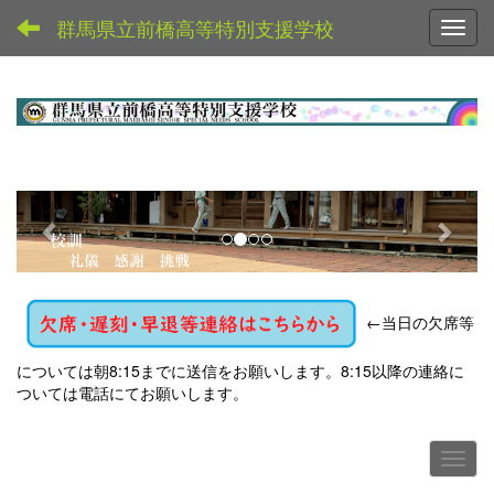
群馬県立前橋高等特別支援学校
Toggl
p
n
r
e
e
x
v
t
←
当日の欠席等
i
o
については朝8:15までに送信をお願いします。8:15以降の連絡に
u
ついては電話にてお願いします。
s