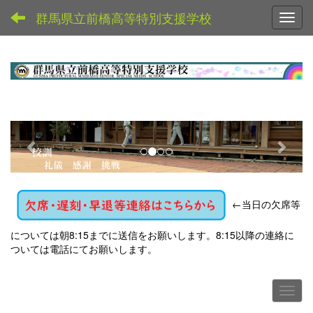
群馬県立前橋高等特別支援学校
Toggl
p
n
r
e
e
x
v
t
←
当日の欠席等
i
o
については朝8:15までに送信をお願いします。8:15以降の連絡に
u
ついては電話にてお願いします。
s