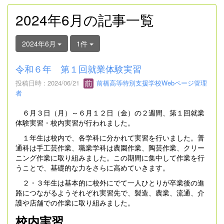
2024年6月の記事一覧
2024年6月
1件
令和６年 第１回就業体験実習
投稿日時 : 2024/06/21
前橋高等特別支援学校Webページ管理
者
６月３日（月）～６月１２日（金）の２週間、第１回就業
体験実習・校内実習が行われました。
１年生は校内で、各学科に分かれて実習を行いました。普
通科は手工芸作業、職業学科は農園作業、陶芸作業、クリー
ニング作業に取り組みました。この期間に集中して作業を行
うことで、基礎的な力をさらに高めていきます。
２・３年生は基本的に校外にでて一人ひとりが卒業後の進
路につながるようそれぞれ実習先で、製造、農業、流通、介
護や店舗での作業に取り組みました。
校内実習