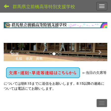
群馬県立前橋高等特別支援学校
Toggl
p
n
r
e
e
x
v
t
←
当日の欠席等
i
o
については朝8:15までに送信をお願いします。8:15以降の連絡に
u
ついては電話にてお願いします。
s