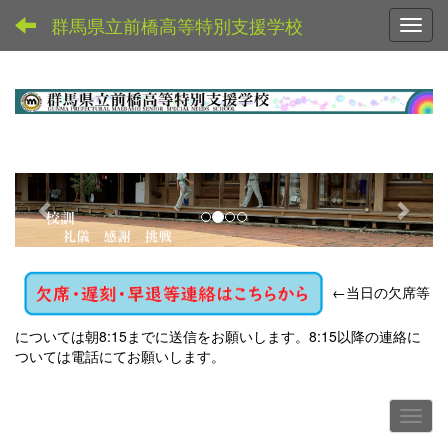
群馬県立前橋高等特別支援学校
Toggl
p
n
r
e
e
x
v
t
←
当日の欠席等
i
o
については朝8:15までに送信をお願いします。8:15以降の連絡に
u
ついては電話にてお願いします。
s