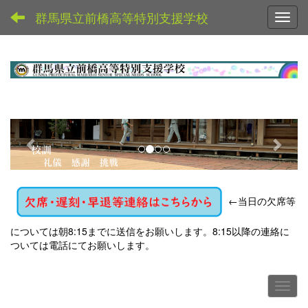
群馬県立前橋高等特別支援学校
Toggl
p
n
r
e
e
x
v
t
←
当日の欠席等
i
o
については朝8:15までに送信をお願いします。8:15以降の連絡に
u
ついては電話にてお願いします。
s