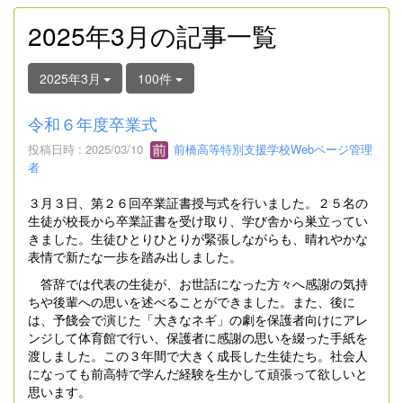
2025年3月の記事一覧
2025年3月
100件
令和６年度卒業式
投稿日時 : 2025/03/10
前橋高等特別支援学校Webページ管理
者
３月３日、第２６回卒業証書授与式を行いました。２５名の
生徒が校長から卒業証書を受け取り、学び舎から巣立ってい
きました。生徒ひとりひとりが緊張しながらも、晴れやかな
表情で新たな一歩を踏み出しました。
答辞では代表の生徒が、お世話になった方々へ感謝の気持
ちや後輩への思いを述べることができました。また、後に
は、予餞会で演じた「大きなネギ」の劇を保護者向けにアレ
ンジして体育館で行い、保護者に感謝の思いを綴った手紙を
渡しました。この３年間で大きく成長した生徒たち。社会人
になっても前高特で学んだ経験を生かして頑張って欲しいと
思います。