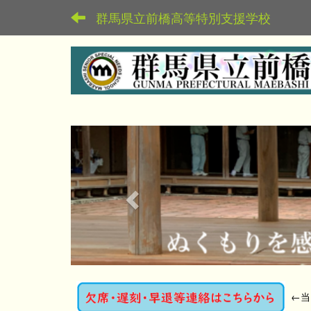
群馬県立前橋高等特別支援学校
p
r
e
v
i
o
u
s
←
当