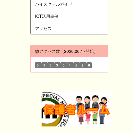
ハイスクールガイド
ICT活用事例
アクセス
総アクセス数（2020.06.17開始）
0
1
8
3
0
4
5
2
8