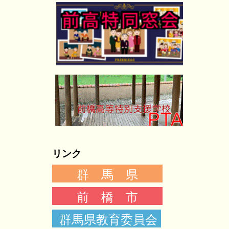
リンク
群 馬 県
前 橋 市
群馬県教育委員会