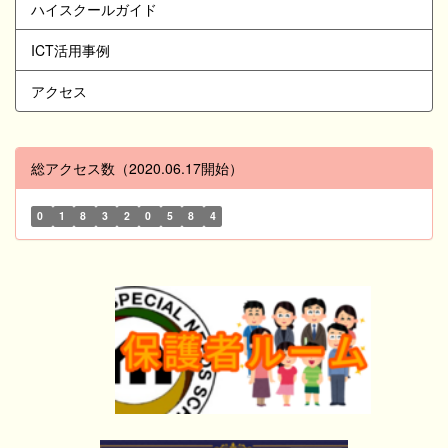
ハイスクールガイド
ICT活用事例
アクセス
総アクセス数（2020.06.17開始）
0
1
8
3
2
0
5
8
4