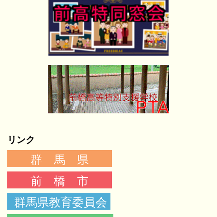
リンク
群 馬 県
前 橋 市
群馬県教育委員会