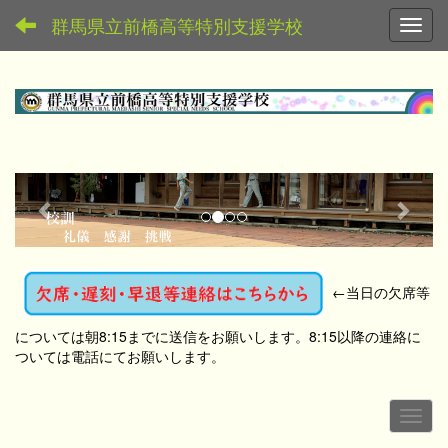
群馬県立前橋高等特別支援学校
Toggl
p
n
r
e
e
x
v
t
←
当日の欠席等
i
o
については朝8:15までに送信をお願いします。8:15以降の連絡に
u
ついては電話にてお願いします。
s