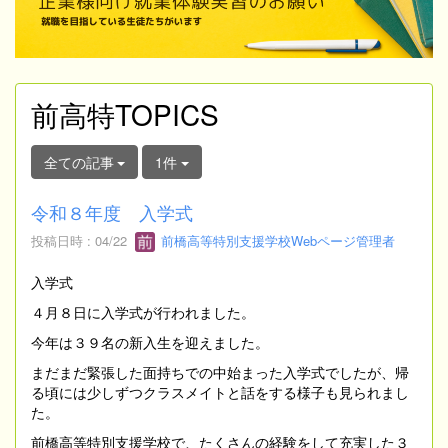
前高特TOPICS
全ての記事
1件
令和８年度 入学式
投稿日時 : 04/22
前橋高等特別支援学校Webページ管理者
入学式
４月８日に入学式が行われました。
今年は３９名の新入生を迎えました。
まだまだ緊張した面持ちでの中始まった入学式でしたが、帰
る頃には少しずつクラスメイトと話をする様子も見られまし
た。
前橋高等特別支援学校で、たくさんの経験をして充実した３