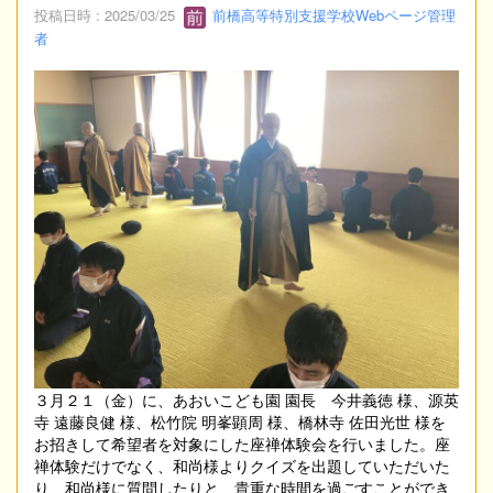
投稿日時 : 2025/03/25
前橋高等特別支援学校Webページ管理
者
３月２１（金）に、あおいこども園 園長 今井義徳 様、源英
寺 遠藤良健 様、松竹院 明峯顕周 様、橋林寺 佐田光世 様を
お招きして希望者を対象にした座禅体験会を行いました。座
禅体験だけでなく、和尚様よりクイズを出題していただいた
り、和尚様に質問したりと、貴重な時間を過ごすことができ