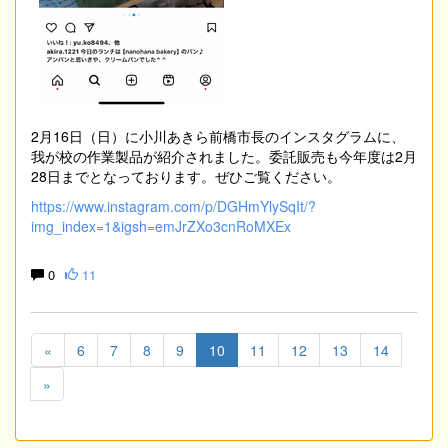
2月16日（日）に小川あきら前橋市長のインスタグラムに、
我が校の作業製品が紹介されました。委託販売も今年度は2月
28日までとなっております。ぜひご覧ください。
https://www.instagram.com/p/DGHmYlySqIt/?
img_index=1&igsh=emJrZXo3cnRoMXEx
0
11
«
6
7
8
9
10
11
12
13
14
»