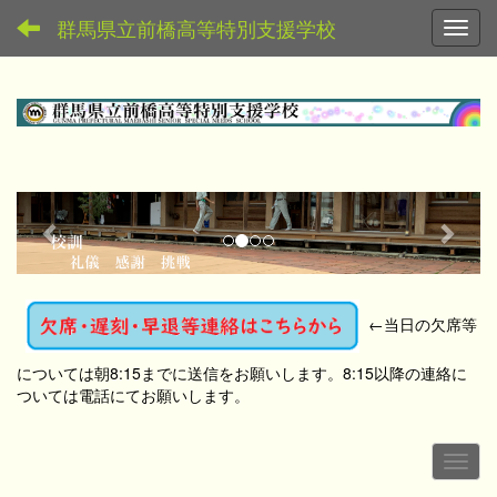
群馬県立前橋高等特別支援学校
Toggl
p
n
r
e
e
x
v
t
←
当日の欠席等
i
o
については朝8:15までに送信をお願いします。8:15以降の連絡に
u
ついては電話にてお願いします。
s