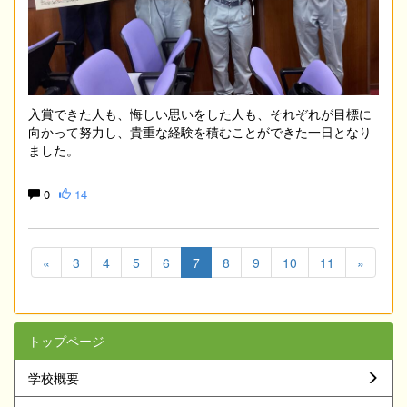
入賞できた人も、悔しい思いをした人も、それぞれが目標に
向かって努力し、貴重な経験を積むことができた一日となり
ました。
0
14
«
3
4
5
6
7
8
9
10
11
»
トップページ
学校概要