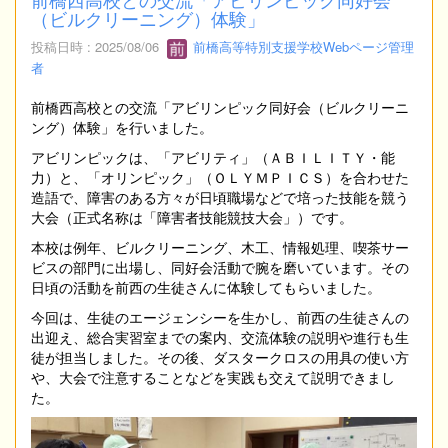
（ビルクリーニング）体験」
投稿日時 : 2025/08/06
前橋高等特別支援学校Webページ管理
者
前橋西高校との交流「アビリンピック同好会（ビルクリーニ
ング）体験」を行いました。
アビリンピックは、「アビリティ」（ＡＢＩＬＩＴＹ・能
力）と、「オリンピック」（ＯＬＹＭＰＩＣＳ）を合わせた
造語で、障害のある方々が日頃職場などで培った技能を競う
大会（正式名称は「障害者技能競技大会」）です。
本校は例年、ビルクリーニング、木工、情報処理、喫茶サー
ビスの部門に出場し、同好会活動で腕を磨いています。その
日頃の活動を前西の生徒さんに体験してもらいました。
今回は、生徒のエージェンシーを生かし、前西の生徒さんの
出迎え、総合実習室までの案内、交流体験の説明や進行も生
徒が担当しました。その後、ダスタークロスの用具の使い方
や、大会で注意することなどを実践も交えて説明できまし
た。