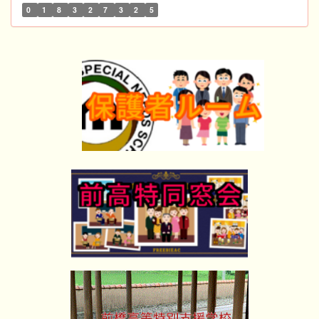
0
1
8
3
2
7
3
2
5