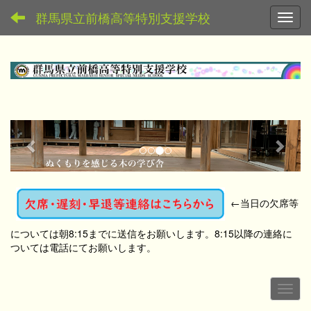
群馬県立前橋高等特別支援学校
Toggl
p
n
r
e
e
x
v
t
←
当日の欠席等
i
o
については朝8:15までに送信をお願いします。8:15以降の連絡に
u
ついては電話にてお願いします。
s