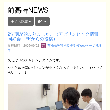
前高特NEWS
全ての記事
5件
2学期が始まりました。（アビリンピック情報
同好会 FKからの投稿）
投稿日時 : 2025/09/02
前橋高等特別支援学校Webページ管理
者
久しぶりのチャレンジタイムです。
なんと放送室のパソコンが小さくなっていました。 (やりづ
らい．．．)