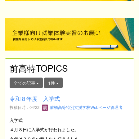
前高特TOPICS
全ての記事
1件
令和８年度 入学式
投稿日時 : 04/22
前橋高等特別支援学校Webページ管理者
入学式
４月８日に入学式が行われました。
今年は３９名の新入生を迎えました。